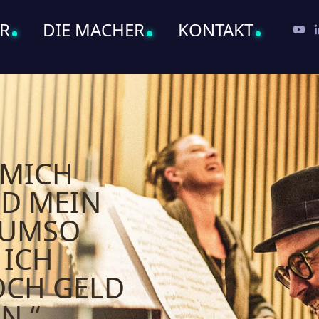
ER
DIE MACHER
KONTAKT
 MICH
D MEIN
 UMSO
 ICH
OCH GELD
N.“